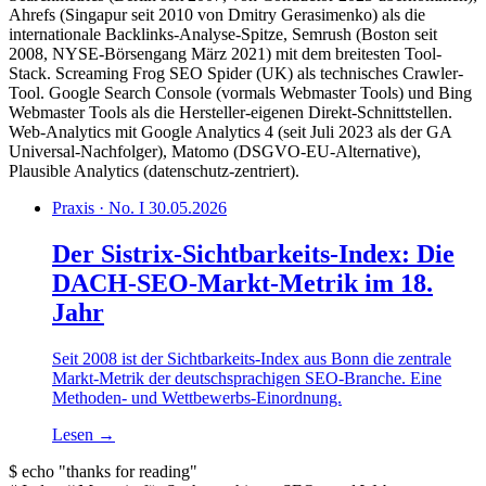
Ahrefs (Singapur seit 2010 von Dmitry Gerasimenko) als die
internationale Backlinks-Analyse-Spitze, Semrush (Boston seit
2008, NYSE-Börsengang März 2021) mit dem breitesten Tool-
Stack. Screaming Frog SEO Spider (UK) als technisches Crawler-
Tool. Google Search Console (vormals Webmaster Tools) und Bing
Webmaster Tools als die Hersteller-eigenen Direkt-Schnittstellen.
Web-Analytics mit Google Analytics 4 (seit Juli 2023 als der GA
Universal-Nachfolger), Matomo (DSGVO-EU-Alternative),
Plausible Analytics (datenschutz-zentriert).
Praxis · No. I
30.05.2026
Der Sistrix-Sichtbarkeits-Index: Die
DACH-SEO-Markt-Metrik im 18.
Jahr
Seit 2008 ist der Sichtbarkeits-Index aus Bonn die zentrale
Markt-Metrik der deutschsprachigen SEO-Branche. Eine
Methoden- und Wettbewerbs-Einordnung.
Lesen
→
$
echo
"thanks for reading"