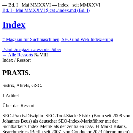
— Bd. I · Mai MMXXVI —
Index · seit MMXXVI
Bd. I · Mai MMXXVI
$
cat ./index.md
(Bd. I)
Index
#
Magazin für Suchmaschinen, SEO und Web-Indexierung
./start
./magazin
./ressorts
./über
← Alle Ressorts
№ VIII
Index / Ressort
PRAXIS
.
Sistrix, Ahrefs, GSC.
1 Artikel
Über das Ressort
SEO-Praxis-Disziplin. SEO-Tool-Stack: Sistrix (Bonn seit 2008 von
Johannes Beus) als deutscher SEO-Index-Marktführer mit der
Sichtbarkeits-Index-Metrik als der zentralen DACH-Markt-Bilanz,
Searchmetrics (Berlin seit 2007, von Conductor 2023 übernommen),