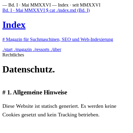
— Bd. I · Mai MMXXVI —
Index · seit MMXXVI
Bd. I · Mai MMXXVI
$
cat ./index.md
(Bd. I)
Index
#
Magazin für Suchmaschinen, SEO und Web-Indexierung
./start
./magazin
./ressorts
./über
Rechtliches
Datenschutz.
1. Allgemeine Hinweise
Diese Website ist statisch generiert. Es werden keine
Cookies gesetzt und kein Tracking betrieben.